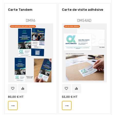
Carte Tandem
Carte de visite adhésive
DM96
DM54AD
favorite_border
equalizer
favorite_border
equalizer
80,00 € HT
55,00 € HT
trending_flat
trending_flat