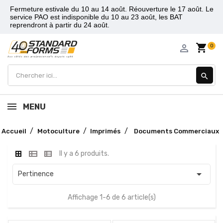
Fermeture estivale du 10 au 14 août. Réouverture le 17 août. Le
service PAO est indisponible du 10 au 23 août, les BAT
reprendront à partir du 24 août.
shopping_cart
person_outline
0
search
MENU
Accueil
Motoculture
Imprimés
Documents Commerciaux
Il y a 6 produits.

Pertinence
Affichage 1-6 de 6 article(s)