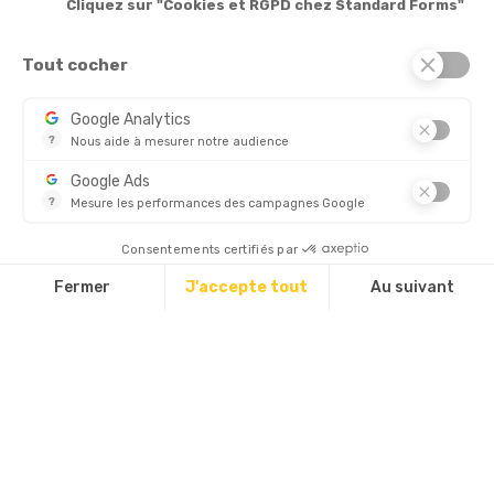
Cliquez sur "Cookies et RGPD chez Standard Forms"
Services

Tout cocher
© 2026 - Standard Forms France
Google Analytics
?
Nous aide à mesurer notre audience
CHÈQUE
Essentiel pour la gestion de notre site web, il nous permet de 
Google Ads
?
Mesure les performances des campagnes Google
Ce service permet aux annonceurs d'acheter des annonces ou 
Découvrez aussi :
Consentements certifiés par
Fermer
J'accepte tout
Au suivant
Plateforme de Gestion du Consentement : Personnalisez vos Options
Axeptio consent
Notre plateforme vous permet d'adapter et de gérer vos paramètres d