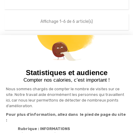
Affichage 1-6 de 6 article(s)
S'inscrire à la newsletter
drafts
Statistiques et audience
Recevez nos actualités par e-mail en vous abonnant
Compter nos calories, c’est important !
Nous sommes chargés de compter le nombre de visites sur ce
site. Notre travail aide énormément les personnes qui travaillent
ici, car nous leur permettons de détecter de nombreux points
Informations

d’amélioration.
Pour plus d'information, allez dans le pied de page du site
Produits

:
Notre société

Rubrique : INFORMATIONS