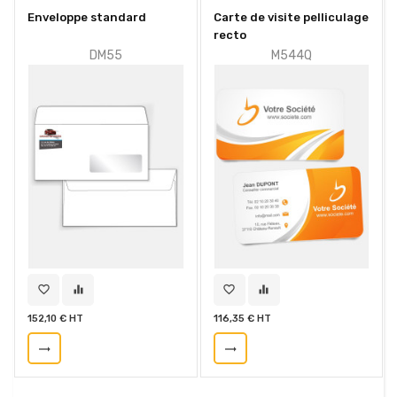
Enveloppe standard
Carte de visite pelliculage
recto
DM55
M544Q
favorite_border
equalizer
favorite_border
equalizer
152,10 € HT
116,35 € HT
trending_flat
trending_flat