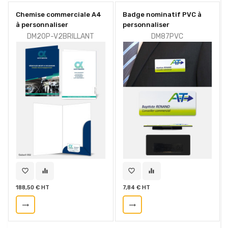
Chemise commerciale A4
Badge nominatif PVC à
à personnaliser
personnaliser
DM20P-V2BRILLANT
DM87PVC
favorite_border
equalizer
favorite_border
equalizer
188,50 € HT
7,84 € HT
trending_flat
trending_flat