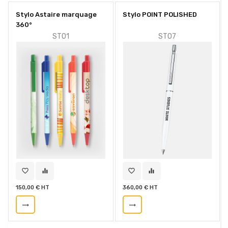
Stylo Astaire marquage
Stylo POINT POLISHED
360°
STO1
STO7
favorite_border
equalizer
favorite_border
equalizer
150,00 € HT
360,00 € HT
trending_flat
trending_flat