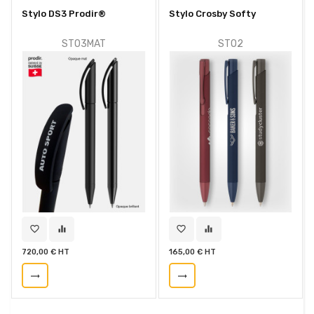
Stylo DS3 Prodir®
Stylo Crosby Softy
STO3MAT
STO2
favorite_border
equalizer
favorite_border
equalizer
720,00 € HT
165,00 € HT
trending_flat
trending_flat