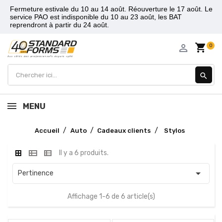
Fermeture estivale du 10 au 14 août. Réouverture le 17 août. Le
service PAO est indisponible du 10 au 23 août, les BAT
reprendront à partir du 24 août.
shopping_cart
person_outline
0
search
MENU
Accueil
Auto
Cadeaux clients
Stylos
Il y a 6 produits.

Pertinence
Affichage 1-6 de 6 article(s)