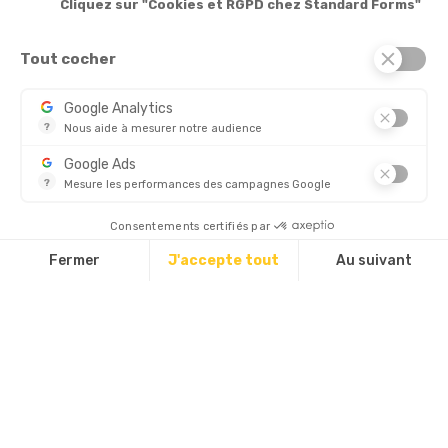
Cliquez sur "Cookies et RGPD chez Standard Forms"
Services

Tout cocher
© 2026 - Standard Forms France
Google Analytics
?
Nous aide à mesurer notre audience
CHÈQUE
Essentiel pour la gestion de notre site web, il nous permet de 
Google Ads
?
Mesure les performances des campagnes Google
Ce service permet aux annonceurs d'acheter des annonces ou 
Découvrez aussi :
Consentements certifiés par
Fermer
J'accepte tout
Au suivant
Plateforme de Gestion du Consentement : Personnalisez vos Options
Axeptio consent
Notre plateforme vous permet d'adapter et de gérer vos paramètres d