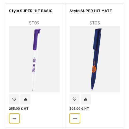
Stylo SUPER HIT BASIC
Stylo SUPER HIT MATT
STO9
STO5
favorite_border
equalizer
favorite_border
equalizer
285,00 € HT
305,00 € HT
trending_flat
trending_flat