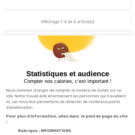
Affichage 1-6 de 6 article(s)
S'inscrire à la newsletter
drafts
Statistiques et audience
Recevez nos actualités par e-mail en vous abonnant
Compter nos calories, c’est important !
Nous sommes chargés de compter le nombre de visites sur ce
site. Notre travail aide énormément les personnes qui travaillent
ici, car nous leur permettons de détecter de nombreux points
Informations

d’amélioration.
Pour plus d'information, allez dans le pied de page du site
Produits

:
Notre société

Rubrique : INFORMATIONS