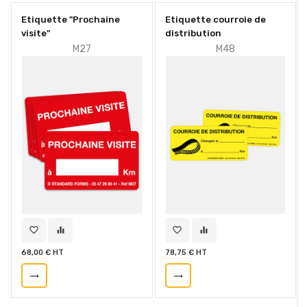
Etiquette "Prochaine
Etiquette courroie de
visite"
distribution
M27
M48
favorite_border
equalizer
favorite_border
equalizer
68,00 € HT
78,75 € HT
trending_flat
trending_flat