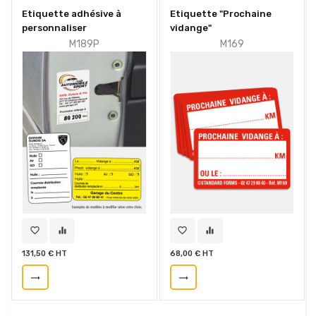
Etiquette adhésive à
Etiquette "Prochaine
personnaliser
vidange"
M189P
M169
favorite_border
equalizer
favorite_border
equalizer
131,50 € HT
68,00 € HT
trending_flat
trending_flat