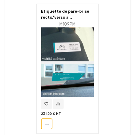
Etiquette de pare-brise
recto/verso à...
M189PM
favorite_border
equalizer
231,00 € HT
trending_flat