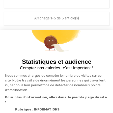
Affichage 1-5 de 5 article(s)
S'inscrire à la newsletter
drafts
Statistiques et audience
Recevez nos actualités par e-mail en vous abonnant
Compter nos calories, c’est important !
Nous sommes chargés de compter le nombre de visites sur ce
site. Notre travail aide énormément les personnes qui travaillent
ici, car nous leur permettons de détecter de nombreux points
Informations

d’amélioration.
Pour plus d'information, allez dans le pied de page du site
Produits

:
Notre société

Rubrique : INFORMATIONS