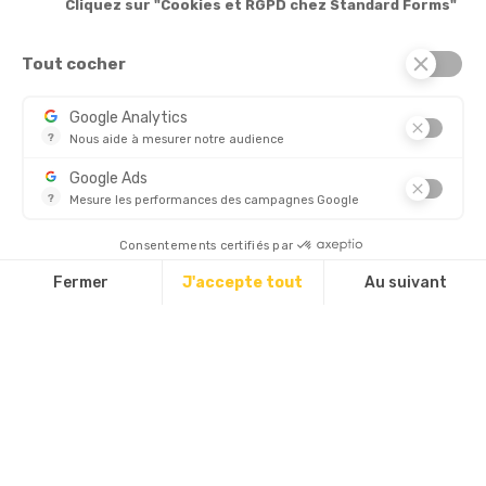
Cliquez sur "Cookies et RGPD chez Standard Forms"
Services

Tout cocher
© 2026 - Standard Forms France
Google Analytics
?
Nous aide à mesurer notre audience
CHÈQUE
Essentiel pour la gestion de notre site web, il nous permet de 
Google Ads
?
Mesure les performances des campagnes Google
Ce service permet aux annonceurs d'acheter des annonces ou 
Découvrez aussi :
Consentements certifiés par
Fermer
J'accepte tout
Au suivant
Plateforme de Gestion du Consentement : Personnalisez vos Options
Axeptio consent
Notre plateforme vous permet d'adapter et de gérer vos paramètres d