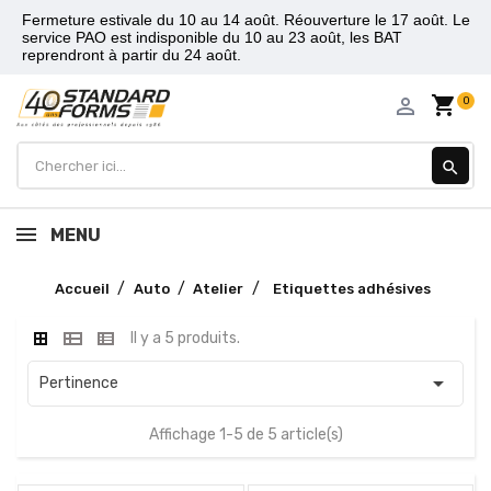
Fermeture estivale du 10 au 14 août. Réouverture le 17 août. Le
service PAO est indisponible du 10 au 23 août, les BAT
reprendront à partir du 24 août.
shopping_cart
person_outline
0
search
MENU
Accueil
Auto
Atelier
Etiquettes adhésives
Il y a 5 produits.

Pertinence
Affichage 1-5 de 5 article(s)