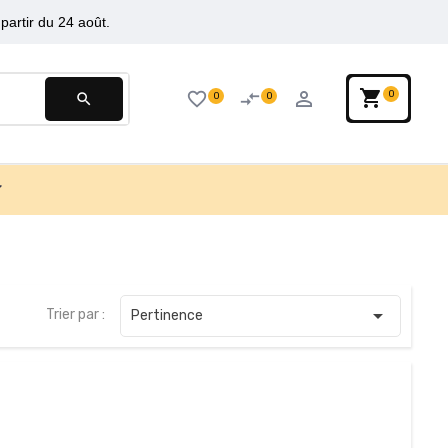
partir du 24 août.
shopping_cart
person_outline
favorite_border
compare_arrows
0
0
0
search

Trier par :
Pertinence