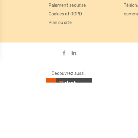
Paiement sécurisé
Téléch
Cookies et RGPD
comma
de mesurer des indicateurs tels que le trafic, les produits les plus consul
Plan du site
ou des bannières, qui seront affichées sur les pages de Google.
ons
s de confidentialité, en garantissant la conformité avec les régleme
Découvrez aussi :