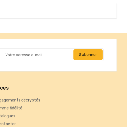
ices
gagements décryptés
mme fidélité
talogues
ontacter