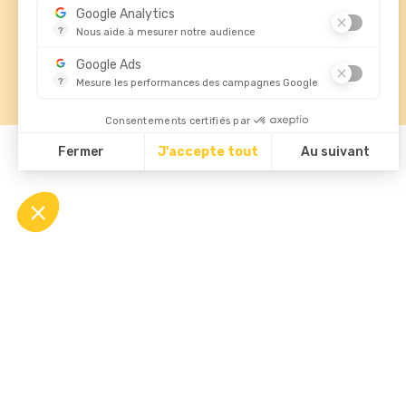
02 47 29 80 40

Google Analytics
contact@standardforms.fr

?
Nous aide à mesurer notre audience
Essentiel pour la gestion de notre site web, il nous permet 
Google Ads
?
Mesure les performances des campagnes Google
Ce service permet aux annonceurs d'acheter des annonces 
Consentements certifiés par
Fermer
J'accepte tout
Au suivant
© 2026 - Standard Forms France
Plateforme de Gestion du Consentement : Personnalisez vos Opti
Axeptio consent
Notre plateforme vous permet d'adapter et de gérer vos paramètre