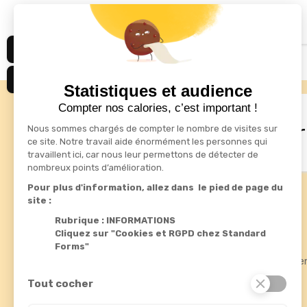
Affichage 1-2 de 2 article(s)
Statistiques et audience
Compter nos calories, c’est important !
drafts
S'inscrire à la newsletter
Nous sommes chargés de compter le nombre de visites sur
ce site. Notre travail aide énormément les personnes qui
travaillent ici, car nous leur permettons de détecter de
nombreux points d’amélioration.
Pour plus d'information, allez dans le pied de page du
site :
Informations
Produits
Rubrique : INFORMATIONS
Cliquez sur "Cookies et RGPD chez Standard
Standard Forms

Promotions
Forms"
Rue de fléteau
Meilleures ve
ZI du boulay
Nouveautés
37110 Chateau-Renault
Tout cocher
France