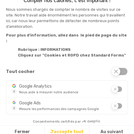
Compter nos calories, c’est important !
Nous sommes chargés de compter le nombre de visites sur ce
site. Notre travail aide énormément les personnes qui travaillent
ici, car nous leur permettons de détecter de nombreux points
Informations

d’amélioration.
Pour plus d'information, allez dans le pied de page du site
Produits

:
Notre société

Rubrique : INFORMATIONS
Cliquez sur "Cookies et RGPD chez Standard Forms"
Services

Tout cocher
© 2026 - Standard Forms France
Google Analytics
?
Nous aide à mesurer notre audience
CHÈQUE
Essentiel pour la gestion de notre site web, il nous permet de 
Google Ads
?
Mesure les performances des campagnes Google
Ce service permet aux annonceurs d'acheter des annonces ou 
Découvrez aussi :
Consentements certifiés par
Fermer
J'accepte tout
Au suivant