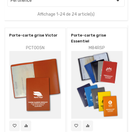

Pertinence
Affichage 1-24 de 24 article(s)
Porte-carte grise Victor
Porte-carte grise
Essentiel
PCT005N
M84RSP
favorite_border
equalizer
favorite_border
equalizer