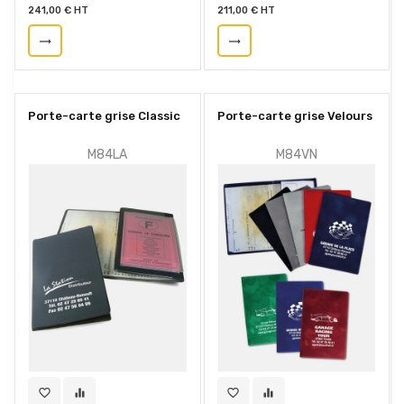
241,00 € HT
211,00 € HT
trending_flat
trending_flat
Porte-carte grise Classic
Porte-carte grise Velours
M84LA
M84VN
favorite_border
equalizer
favorite_border
equalizer