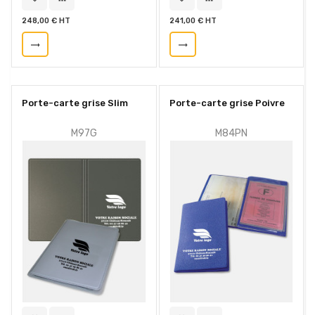
248,00 € HT
241,00 € HT
trending_flat
trending_flat
Porte-carte grise Slim
Porte-carte grise Poivre
M97G
M84PN