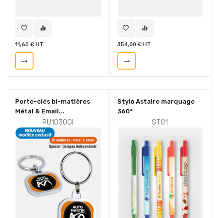
favorite_border
equalizer
favorite_border
equalizer
11,60 € HT
354,00 € HT
trending_flat
trending_flat
Porte-clés bi-matières
Stylo Astaire marquage
Métal & Email...
360°
PU1030GI
STO1