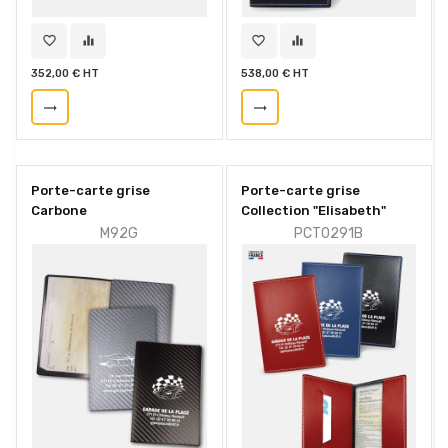
favorite_border
equalizer
favorite_border
equalizer
352,00 € HT
538,00 € HT
trending_flat
trending_flat
Porte-carte grise
Porte-carte grise
Carbone
Collection "Elisabeth"
M92G
PCT0291B