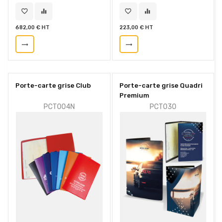
favorite_border
equalizer
favorite_border
equalizer
682,00 € HT
223,00 € HT
trending_flat
trending_flat
Porte-carte grise Club
Porte-carte grise Quadri
Premium
PCT004N
PCT030