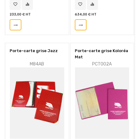
favorite_border
equalizer
favorite_border
equalizer
233,00 € HT
634,00 € HT
trending_flat
trending_flat
Porte-carte grise Jazz
Porte-carte grise Koloréa
Mat
M84AB
PCT002A