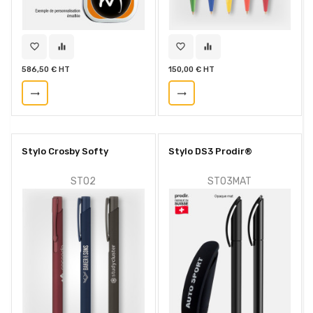
favorite_border
equalizer
favorite_border
equalizer
586,50 € HT
150,00 € HT
trending_flat
trending_flat
Stylo Crosby Softy
Stylo DS3 Prodir®
STO2
STO3MAT