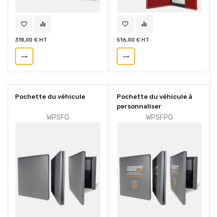
favorite_border
equalizer
favorite_border
equalizer
318,00 € HT
516,00 € HT
trending_flat
trending_flat
Pochette du véhicule
Pochette du véhicule à
personnaliser
WPSFG
WPSFPG