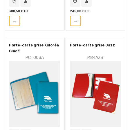
favorite_border
equalizer
favorite_border
equalizer
388,50 € HT
245,00 € HT
trending_flat
trending_flat
Porte-carte grise Koloréa
Porte-carte grise Jazz
Glacé
PCT003A
M84AZB