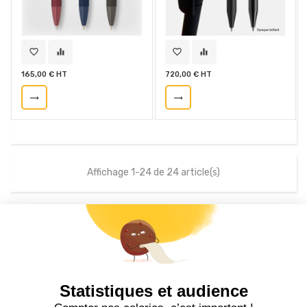
favorite_border
equalizer
favorite_border
equalizer
165,00 € HT
720,00 € HT
trending_flat
trending_flat
Affichage 1-24 de 24 article(s)
S'inscrire à la newsletter
drafts
Statistiques et audience
Recevez nos actualités par e-mail en vous abonnant