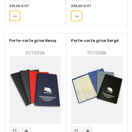
235,00 € HT
236,00 € HT
trending_flat
trending_flat
Porte-carte grise Nessy
Porte-carte grise Sergé
PCT009N
PCT008N
favorite_border
equalizer
favorite_border
equalizer