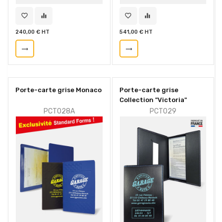
favorite_border
equalizer
favorite_border
equalizer
240,00 € HT
541,00 € HT
trending_flat
trending_flat
Porte-carte grise Monaco
Porte-carte grise
Collection "Victoria"
PCT028A
PCT029