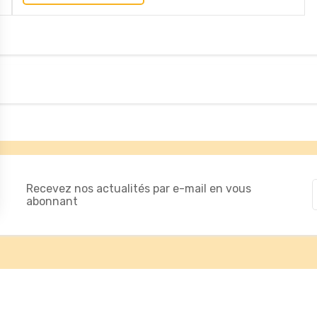
de mesurer des indicateurs tels que le trafic, les produits les plus consul
ou des bannières, qui seront affichées sur les pages de Google.
Recevez nos actualités par e-mail en vous
abonnant
ons
s de confidentialité, en garantissant la conformité avec les régleme
Notre société
Serv
A propos
Nos en