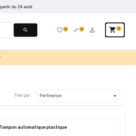
partir du 24 août.
shopping_cart
person_outline
favorite_border
compare_arrows
0
0
0
search

Trier par :
Pertinence
Tampon automatique plastique