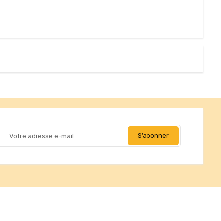
tés, ou encore la répartition géographique des visiteurs.
ntations. Personnalisez vos préférences pour contrôler la manière d
ices
gagements décryptés