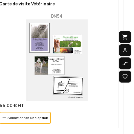
Carte de visite Vétérinaire
DM54
shopping_cart
M
person_outline
M
compare_arrows
C
0
favorite_border
M
0
55,00 € HT
Sélectionner une option