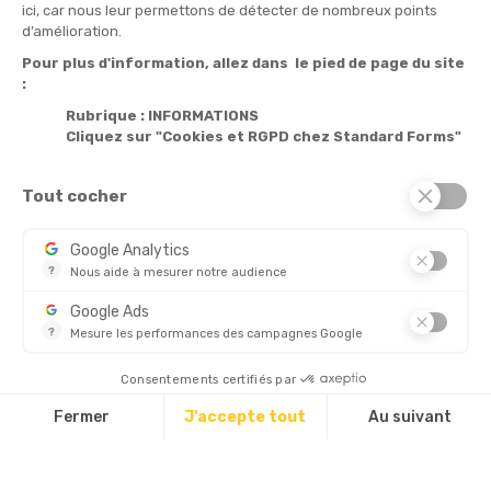
ici, car nous leur permettons de détecter de nombreux points
Informations

d’amélioration.
Pour plus d'information, allez dans le pied de page du site
Produits

:
Notre société

Rubrique : INFORMATIONS
Cliquez sur "Cookies et RGPD chez Standard Forms"
Services

Tout cocher
© 2026 - Standard Forms France
Google Analytics
?
Nous aide à mesurer notre audience
CHÈQUE
Essentiel pour la gestion de notre site web, il nous permet de 
Google Ads
?
Mesure les performances des campagnes Google
Ce service permet aux annonceurs d'acheter des annonces ou 
Découvrez aussi :
Consentements certifiés par
Fermer
J'accepte tout
Au suivant
Plateforme de Gestion du Consentement : Personnalisez vos Options
Axeptio consent