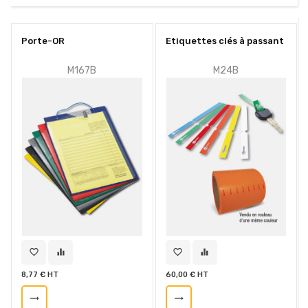
Porte-OR
Etiquettes clés à passant
M167B
M24B
favorite_border
equalizer
favorite_border
equalizer
8,77 € HT
60,00 € HT
trending_flat
trending_flat