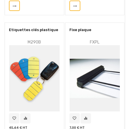
trending_flat
trending_flat
Etiquettes clés plastique
Fixe plaque
M290B
FXPL
favorite_border
equalizer
favorite_border
equalizer
45,64 € HT
7,00 € HT