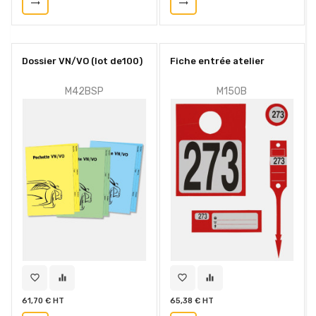
trending_flat
trending_flat
Dossier VN/VO (lot de100)
Fiche entrée atelier
M42BSP
M150B
favorite_border
equalizer
favorite_border
equalizer
61,70 € HT
65,38 € HT