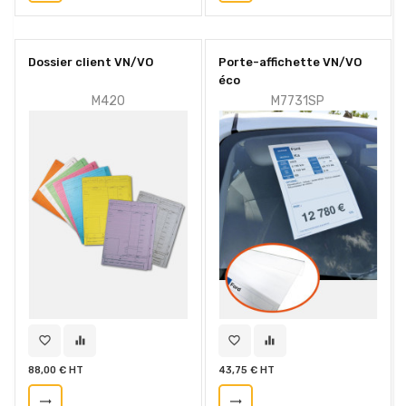
Dossier client VN/VO
Porte-affichette VN/VO
éco
M42O
M7731SP
favorite_border
equalizer
favorite_border
equalizer
88,00 € HT
43,75 € HT
trending_flat
trending_flat