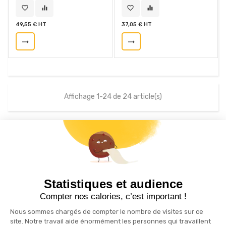
favorite_border
equalizer
favorite_border
equalizer
49,55 € HT
37,05 € HT
trending_flat
trending_flat
Affichage 1-24 de 24 article(s)
S'inscrire à la newsletter
drafts
Statistiques et audience
Recevez nos actualités par e-mail en vous abonnant
Compter nos calories, c’est important !
Nous sommes chargés de compter le nombre de visites sur ce
site. Notre travail aide énormément les personnes qui travaillent