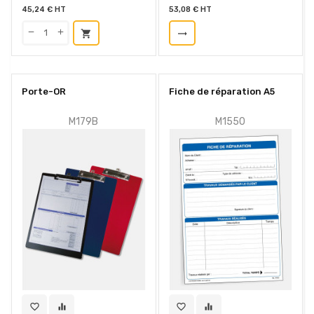
45,24 € HT
53,08 € HT
shopping_cart
trending_flat
Porte-OR
Fiche de réparation A5
M179B
M1550
favorite_border
equalizer
favorite_border
equalizer