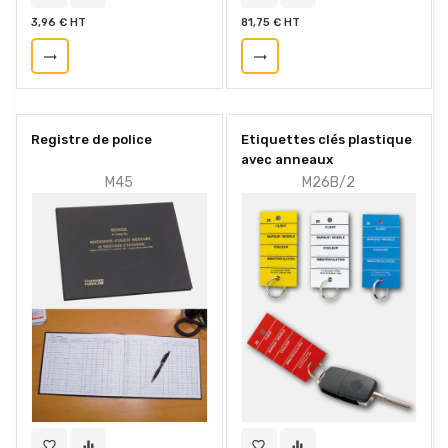
3,96 € HT
81,75 € HT
trending_flat
trending_flat
Registre de police
Etiquettes clés plastique
avec anneaux
M45
M26B/2
favorite_border
equalizer
favorite_border
equalizer