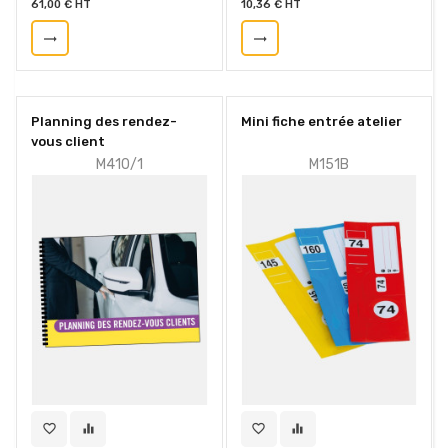
61,00 € HT
10,36 € HT
trending_flat
trending_flat
Planning des rendez-
Mini fiche entrée atelier
vous client
M410/1
M151B
favorite_border
equalizer
favorite_border
equalizer