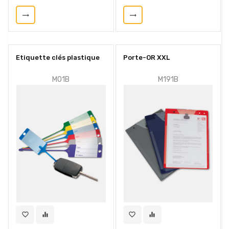
trending_flat
trending_flat
Etiquette clés plastique
Porte-OR XXL
M01B
M191B
favorite_border
equalizer
favorite_border
equalizer