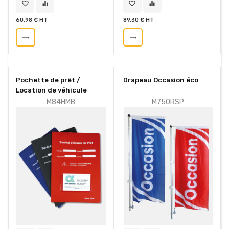
favorite_border
equalizer
favorite_border
equalizer
60,98 € HT
89,30 € HT
trending_flat
trending_flat
Pochette de prêt /
Drapeau Occasion éco
Location de véhicule
M84HMB
M750RSP