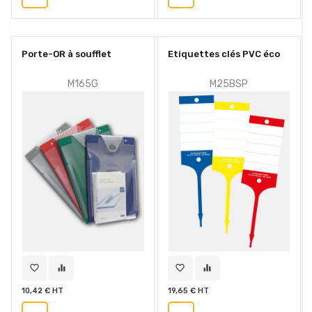
Porte-OR à soufflet
Etiquettes clés PVC éco
M165G
M25BSP
favorite_border
equalizer
favorite_border
equalizer
10,42 € HT
19,65 € HT