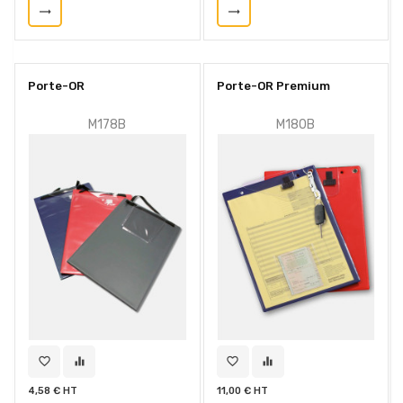
trending_flat
trending_flat
Porte-OR
Porte-OR Premium
M178B
M180B
favorite_border
equalizer
favorite_border
equalizer
4,58 € HT
11,00 € HT