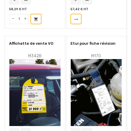
58,29 € HT
57,42 € HT
shopping_cart
trending_flat
Affichette de vente VO
Etui pour fiche révision
M342B
M170