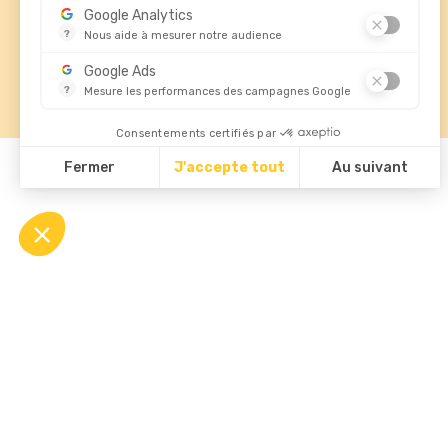
02 47 29 80 40

Google Analytics
contact@standardforms.fr

?
Nous aide à mesurer notre audience
Essentiel pour la gestion de notre site web, il nous permet 
Google Ads
?
Mesure les performances des campagnes Google
Ce service permet aux annonceurs d'acheter des annonces 
Consentements certifiés par
Fermer
J'accepte tout
Au suivant
© 2026 - Standard Forms France
Plateforme de Gestion du Consentement : Personnalisez vos Opti
Axeptio consent
Notre plateforme vous permet d'adapter et de gérer vos paramètre