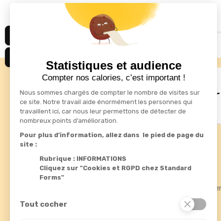
Affichage 1-2 de 2 article(s)
Statistiques et audience
Compter nos calories, c’est important !
drafts
S'inscrire à la newsletter
Nous sommes chargés de compter le nombre de visites sur
ce site. Notre travail aide énormément les personnes qui
travaillent ici, car nous leur permettons de détecter de
nombreux points d’amélioration.
Pour plus d'information, allez dans le pied de page du
site :
Informations
Produits
Rubrique : INFORMATIONS
Cliquez sur "Cookies et RGPD chez Standard
Standard Forms

Promotions
Forms"
Rue de fléteau
Meilleures ve
ZI du boulay
Nouveautés
37110 Chateau-Renault
Tout cocher
France