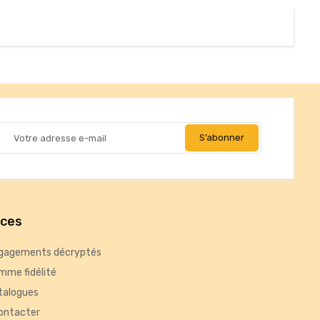
ices
gagements décryptés
mme fidélité
talogues
ontacter