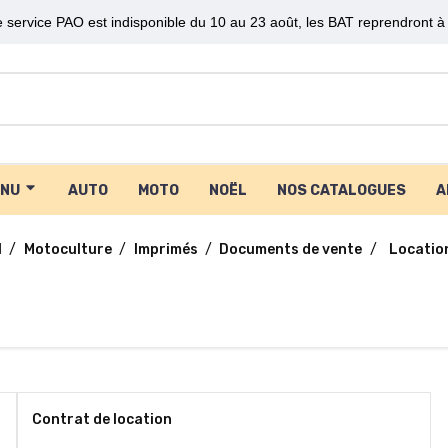
 service PAO est indisponible du 10 au 23 août, les BAT reprendront à 
ENU
AUTO
MOTO
NOËL
NOS CATALOGUES
A
l
Motoculture
Imprimés
Documents de vente
Locatio
Contrat de location