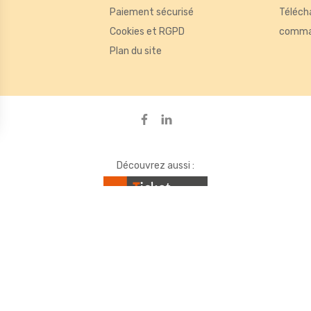
Paiement sécurisé
Téléch
Cookies et RGPD
comma
de mesurer des indicateurs tels que le trafic, les produits les plus consul
Plan du site
ou des bannières, qui seront affichées sur les pages de Google.
ons
s de confidentialité, en garantissant la conformité avec les régleme
Découvrez aussi :