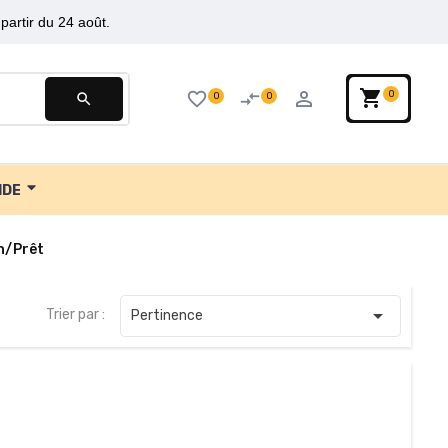
partir du 24 août.
shopping_cart
person_outline
favorite_border
compare_arrows
0
0
0
search
IDE
n/Prêt

Trier par :
Pertinence