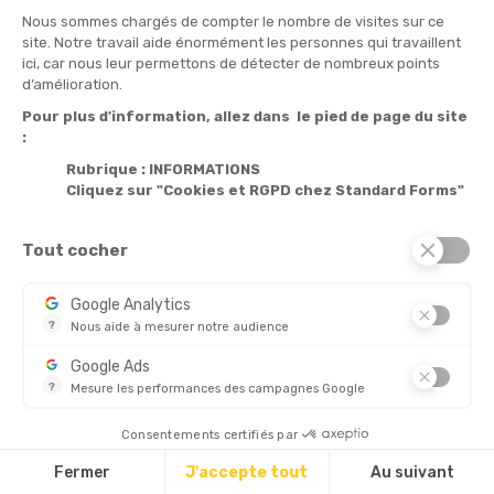
Nous sommes chargés de compter le nombre de visites sur ce
site. Notre travail aide énormément les personnes qui travaillent
ici, car nous leur permettons de détecter de nombreux points
Informations

d’amélioration.
Pour plus d'information, allez dans le pied de page du site
Produits

:
Notre société

Rubrique : INFORMATIONS
Cliquez sur "Cookies et RGPD chez Standard Forms"
Services

Tout cocher
© 2026 - Standard Forms France
Google Analytics
?
Nous aide à mesurer notre audience
CHÈQUE
Essentiel pour la gestion de notre site web, il nous permet de 
Google Ads
?
Mesure les performances des campagnes Google
Ce service permet aux annonceurs d'acheter des annonces ou 
Découvrez aussi :
Consentements certifiés par
Fermer
J'accepte tout
Au suivant