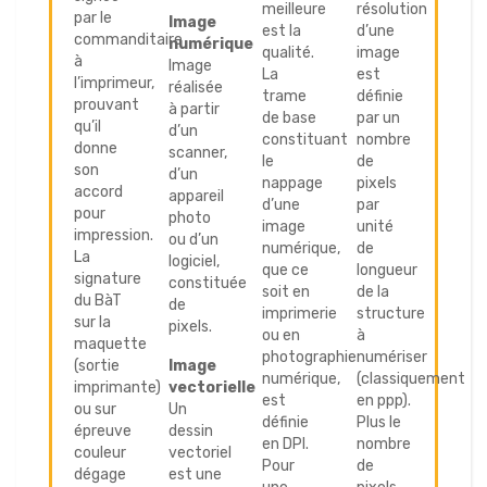
meilleure
résolution
par le
Image
est la
d’une
commanditaire
numérique
qualité.
image
à
Image
La
est
l’imprimeur,
réalisée
trame
définie
prouvant
à partir
de base
par un
qu’il
d’un
constituant
nombre
donne
scanner,
le
de
son
d’un
nappage
pixels
accord
appareil
d’une
par
pour
photo
image
unité
impression.
ou d’un
numérique,
de
La
logiciel,
que ce
longueur
signature
constituée
soit en
de la
du BàT
de
imprimerie
structure
sur la
pixels.
ou en
à
maquette
photographie
numériser
(sortie
Image
numérique,
(classiquement
imprimante)
vectorielle
est
en ppp).
ou sur
Un
définie
Plus le
épreuve
dessin
en DPI.
nombre
couleur
vectoriel
Pour
de
dégage
est une