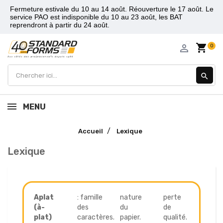
Fermeture estivale du 10 au 14 août. Réouverture le 17 août. Le
service PAO est indisponible du 10 au 23 août, les BAT
reprendront à partir du 24 août.
shopping_cart
person_outline
0
search
MENU
Accueil
Lexique
Lexique
Aplat
: famille
nature
perte
(à-
des
du
de
plat)
caractères.
papier.
qualité.