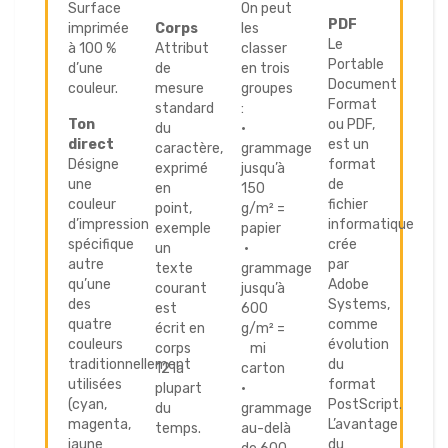
Surface
On peut
PDF
imprimée
Corps
les
Le
à 100 %
Attribut
classer
Portable
d’une
de
en trois
Document
couleur.
mesure
groupes
Format
standard
:
Ton
ou PDF,
du
•
direct
est un
caractère,
grammage
Désigne
format
exprimé
jusqu’à
une
de
en
150
couleur
fichier
point,
g/m² =
d’impression
informatique
exemple
papier
spécifique
crée
un
•
autre
par
texte
grammage
qu’une
Adobe
courant
jusqu’à
des
Systems,
est
600
quatre
comme
écrit en
g/m² =
couleurs
évolution
corps
mi
traditionnellement
du
12 la
carton
utilisées
format
plupart
•
(cyan,
PostScript.
du
grammage
magenta,
L’avantage
temps.
au-delà
jaune
du