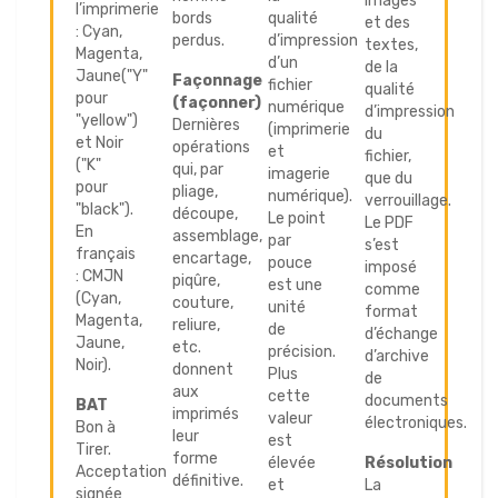
images
l’imprimerie
bords
qualité
et des
: Cyan,
perdus.
d’impression
textes,
Magenta,
d’un
de la
Jaune("Y"
Façonnage
fichier
qualité
pour
(façonner)
numérique
d’impression
"yellow")
Dernières
(imprimerie
du
et Noir
opérations
et
fichier,
("K"
qui, par
imagerie
que du
pour
pliage,
numérique).
verrouillage.
"black").
découpe,
Le point
Le PDF
En
assemblage,
par
s’est
français
encartage,
pouce
imposé
: CMJN
piqûre,
est une
comme
(Cyan,
couture,
unité
format
Magenta,
reliure,
de
d’échange
Jaune,
etc.
précision.
d’archive
Noir).
donnent
Plus
de
aux
cette
documents
BAT
imprimés
valeur
électroniques.
Bon à
leur
est
Tirer.
forme
élevée
Résolution
Acceptation
définitive.
et
La
signée