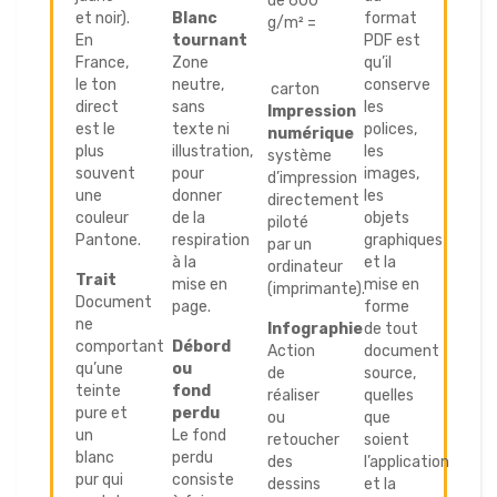
de 600
et noir).
Blanc
format
g/m² =
En
tournant
PDF est
France,
Zone
qu’il
le ton
neutre,
conserve
carton
direct
sans
les
Impression
est le
texte ni
polices,
numérique
plus
illustration,
les
système
souvent
pour
images,
d’impression
une
donner
les
directement
couleur
de la
objets
piloté
Pantone.
respiration
graphiques
par un
à la
et la
ordinateur
Trait
mise en
mise en
(imprimante).
Document
page.
forme
ne
Infographie
de tout
comportant
Débord
Action
document
qu’une
ou
de
source,
teinte
fond
réaliser
quelles
pure et
perdu
ou
que
un
Le fond
retoucher
soient
blanc
perdu
des
l’application
pur qui
consiste
dessins
et la