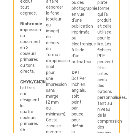
exclut
à faire
ou des
plate
tout
déborder
photographies,
forme
dégradé.
le fond
en vue
qui l’a
(couleur
d’une
produit
Bichromie
ou
publication
et celle
impression
image)
imprimée
utilisée
du
en
ou
pour le
document
dehors
électronique
lire. Les
en 2
du
à l’aide
fichiers
couleurs
format
d’un
PDF
primaires
d’impression
ordinateur.
peuvent
ou tons
final
être
directs.
pour
DPI
crées
une
Dot Per
avec
CMYK/CMJN
impression
Inch en
des
Lettres
sans
anglais,
options
qui
marge
soit
personnalisées,
désignent
(2 mm
point
tant au
les
au
par
niveau
quatre
minimum).
pouce,
de la
couleurs
Cette
pour
compression
primaires
zone se
définir
des
de
nomme
la