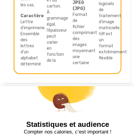
et du
JPEG
logiciels
les cas.
carton.
(JPG)
de
À
Format
Caractère
traitement
grammage
de
Lettre
d’image
égal,
fichier
d’imprimerie.
matricielle.
l’épaisseur
comprimant
Ensemble
tiff est
peut
des
des
un
varier
images
lettres
format
en
moyennant
d’un
extrêmement
fonction
une
alphabet
flexible
de la
certaine
déterminé
S'inscrire à la newsletter
drafts
Statistiques et audience
Recevez nos actualités par e-mail en vous abonnant
Compter nos calories, c’est important !