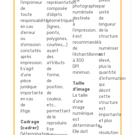
une
pixels
l’imprimeur
représentation
photographie
par
de
composée
numérisée
unité
toute
d’objets
destinée
de
responsabilité
géométriques
à
longueur
en cas
(lignes,
l’impression,
de la
d’erreur
points,
il est
structure
ou
polygones,
recommandé
à
d’omission
courbes,...)
de
numériser
constatés
ayant
l’échantillonner
est
après
des
à 300
élevé,
impression.
attributs
DPI
plus la
Il s’agit
de
minimun.
quantité
d’une
forme,
d’information
pièce
de
Taille
qui
juridique
position,
d’image
décrit
importante
de
La taille
cette
en cas
couleur,
d’une
structure
de
etc.,
image
est
litige.
permettant
numérique
importante
de le
est
et plus
Cadrage
reproduire.
déterminante.
la
(cadrer)
Il se
Elle doit
résolution
Détermination