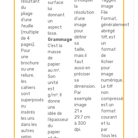
d’indiquer
Tagged
résultant
surface
la
image
du
lui
résolution
File
pliage
donnant
d’une
Format,
d’une
un
image
généralement
feuille
aspect
pour
abrégé
(multiple
lisse.
définir
tiff, est
de 4
Grammage
sa
un
pages).
C’est la
taille,
format
Pour
masse
mais il
de
une
de
faut
fichier
brochure
papier
aussi en
pour
ou une
au m².
préciser
image
reliure,
Son
sa
numérique.
les
unité
dimension.
Le tiff
cahiers
est
Par
non
sont
g/m². Il
exemple
compressé
superposés
donne
image
est un
ou
une
21 x
format
insérés
idée de
29,7 cm
courant
les uns
l’épaisseur
à 300
et lu
dans les
du
dpi.
par
autres
papier
tous les
selon