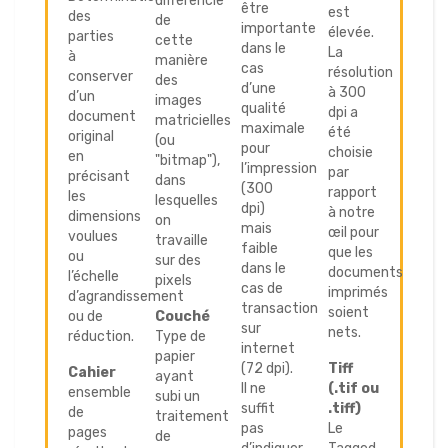
différencie
être
est
des
de
importante
élevée.
parties
cette
dans le
La
à
manière
cas
résolution
conserver
des
d’une
à 300
d’un
images
qualité
dpi a
document
matricielles
maximale
été
original
(ou
pour
choisie
en
"bitmap"),
l’impression
par
précisant
dans
(300
rapport
les
lesquelles
dpi)
à notre
dimensions
on
mais
œil pour
voulues
travaille
faible
que les
ou
sur des
dans le
documents
l’échelle
pixels
cas de
imprimés
d’agrandissement
transaction
soient
ou de
Couché
sur
nets.
réduction.
Type de
internet
papier
(72 dpi).
Tiff
Cahier
ayant
Il ne
(.tif ou
ensemble
subi un
suffit
.tiff)
de
traitement
pas
Le
pages
de