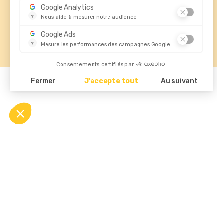
02 47 29 80 40

Google Analytics
contact@standardforms.fr

?
Nous aide à mesurer notre audience
Essentiel pour la gestion de notre site web, il nous permet 
Google Ads
?
Mesure les performances des campagnes Google
Ce service permet aux annonceurs d'acheter des annonces 
Consentements certifiés par
Fermer
J'accepte tout
Au suivant
© 2026 - Standard Forms France
Plateforme de Gestion du Consentement : Personnalisez vos Opti
Axeptio consent
Notre plateforme vous permet d'adapter et de gérer vos paramètre