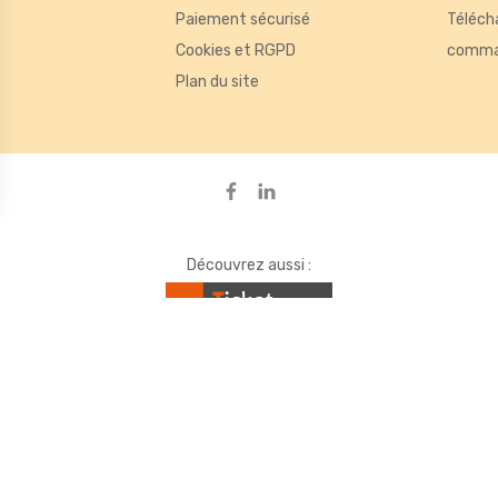
Paiement sécurisé
Téléch
Cookies et RGPD
comma
de mesurer des indicateurs tels que le trafic, les produits les plus consul
Plan du site
ou des bannières, qui seront affichées sur les pages de Google.
ons
s de confidentialité, en garantissant la conformité avec les régleme
Découvrez aussi :