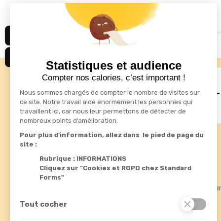
Affichage 1-2 de 2 article(s)
Statistiques et audience
Compter nos calories, c’est important !
drafts
S'inscrire à la newsletter
Nous sommes chargés de compter le nombre de visites sur
ce site. Notre travail aide énormément les personnes qui
travaillent ici, car nous leur permettons de détecter de
nombreux points d’amélioration.
Pour plus d'information, allez dans le pied de page du
site :
Informations
Produits
Rubrique : INFORMATIONS
Cliquez sur "Cookies et RGPD chez Standard
Standard Forms

Promotions
Forms"
Rue de fléteau
Meilleures ve
ZI du boulay
Nouveautés
37110 Chateau-Renault
Tout cocher
France