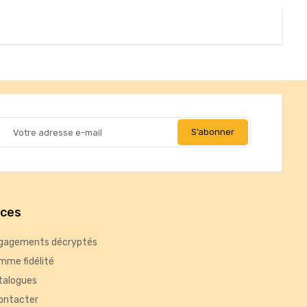
ices
gagements décryptés
mme fidélité
talogues
ontacter