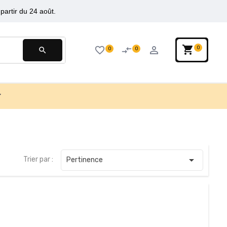
partir du 24 août.
shopping_cart
person_outline
favorite_border
compare_arrows
0
0
0
search

Trier par :
Pertinence