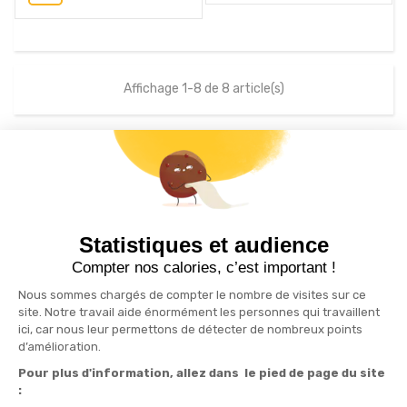
Affichage 1-8 de 8 article(s)
S'inscrire à la newsletter
drafts
Statistiques et audience
Recevez nos actualités par e-mail en vous abonnant
Compter nos calories, c’est important !
Nous sommes chargés de compter le nombre de visites sur ce
site. Notre travail aide énormément les personnes qui travaillent
ici, car nous leur permettons de détecter de nombreux points
Informations

d’amélioration.
Pour plus d'information, allez dans le pied de page du site
Produits

: