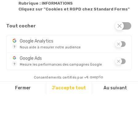
Notre société

Rubrique : INFORMATIONS
Cliquez sur "Cookies et RGPD chez Standard Forms"
Services

Tout cocher
© 2026 - Standard Forms France
Google Analytics
?
Nous aide à mesurer notre audience
CHÈQUE
Essentiel pour la gestion de notre site web, il nous permet de 
Google Ads
?
Mesure les performances des campagnes Google
Ce service permet aux annonceurs d'acheter des annonces ou 
Découvrez aussi :
Consentements certifiés par
Fermer
J'accepte tout
Au suivant
Plateforme de Gestion du Consentement : Personnalisez vos Options
Axeptio consent
Notre plateforme vous permet d'adapter et de gérer vos paramètres d