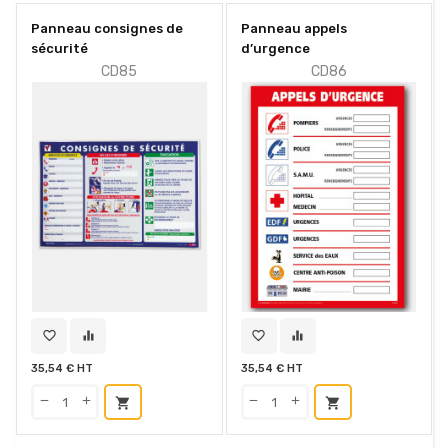
Panneau consignes de
Panneau appels
sécurité
d’urgence
CD85
CD86
favorite_border
equalizer
favorite_border
equalizer
35,54 € HT
35,54 € HT
shopping_cart
shopping_cart