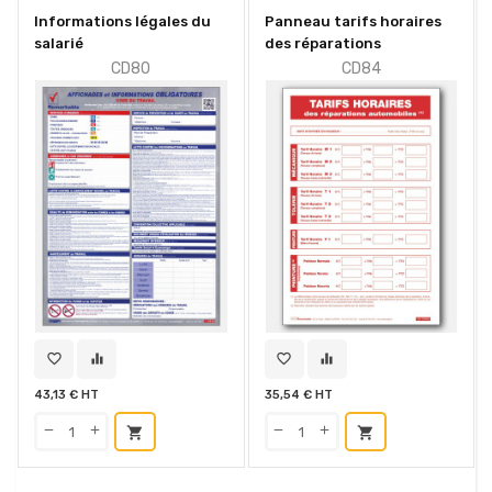
Informations légales du
Panneau tarifs horaires
salarié
des réparations
CD80
CD84
favorite_border
equalizer
favorite_border
equalizer
43,13 € HT
35,54 € HT
shopping_cart
shopping_cart