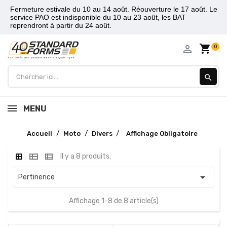
Fermeture estivale du 10 au 14 août. Réouverture le 17 août. Le
service PAO est indisponible du 10 au 23 août, les BAT
reprendront à partir du 24 août.
shopping_cart
person_outline
0
search
MENU
Accueil
Moto
Divers
Affichage Obligatoire
Il y a 8 produits.

Pertinence
Affichage 1-8 de 8 article(s)