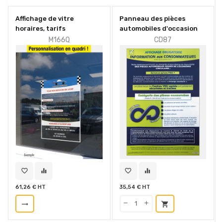
Affichage de vitre
Panneau des pièces
horaires, tarifs
automobiles d'occasion
M166Q
CD87
favorite_border
equalizer
favorite_border
equalizer
61,26 € HT
35,54 € HT
trending_flat
shopping_cart