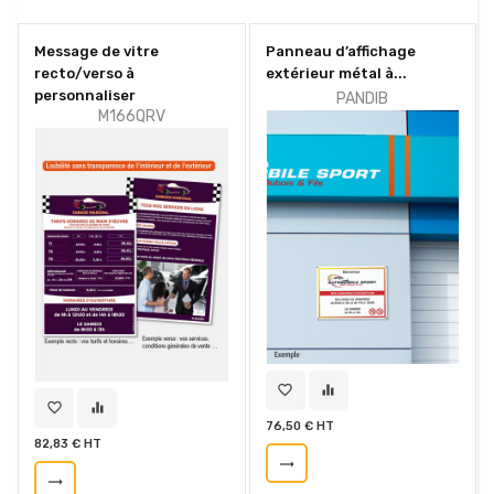
Message de vitre
Panneau d’affichage
recto/verso à
extérieur métal à...
personnaliser
PANDIB
M166QRV
favorite_border
equalizer
favorite_border
equalizer
76,50 € HT
82,83 € HT
trending_flat
trending_flat