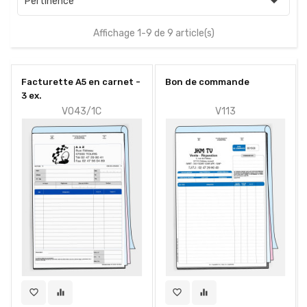

Pertinence
Affichage 1-9 de 9 article(s)
Facturette A5 en carnet -
Bon de commande
3 ex.
V043/1C
V113
favorite_border
equalizer
favorite_border
equalizer