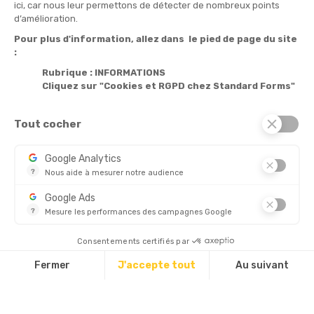
ici, car nous leur permettons de détecter de nombreux points
Informations

d’amélioration.
Pour plus d'information, allez dans le pied de page du site
Produits

:
Notre société

Rubrique : INFORMATIONS
Cliquez sur "Cookies et RGPD chez Standard Forms"
Services

Tout cocher
© 2026 - Standard Forms France
Google Analytics
?
Nous aide à mesurer notre audience
CHÈQUE
Essentiel pour la gestion de notre site web, il nous permet de 
Google Ads
?
Mesure les performances des campagnes Google
Ce service permet aux annonceurs d'acheter des annonces ou 
Découvrez aussi :
Consentements certifiés par
Fermer
J'accepte tout
Au suivant
Plateforme de Gestion du Consentement : Personnalisez vos Options
Axeptio consent
Notre plateforme vous permet d'adapter et de gérer vos paramètres d