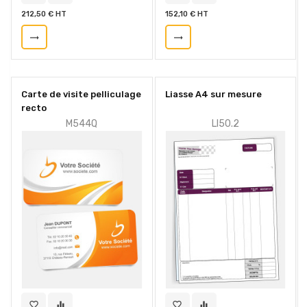
212,50 € HT
152,10 € HT
trending_flat
trending_flat
Carte de visite pelliculage
Liasse A4 sur mesure
recto
M544Q
LI50.2
favorite_border
equalizer
favorite_border
equalizer