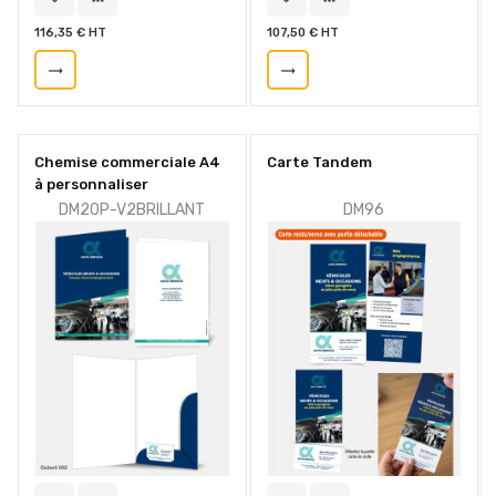
116,35 € HT
107,50 € HT
trending_flat
trending_flat
Chemise commerciale A4
Carte Tandem
à personnaliser
DM20P-V2BRILLANT
DM96