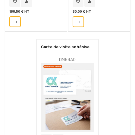
favorite_border
equalizer
favorite_border
equalizer
188,50 € HT
80,00 € HT
trending_flat
trending_flat
Carte de visite adhésive
DM54AD