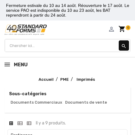
Fermeture estivale du 10 au 14 août. Réouverture le 17 août. Le
service PAO est indisponible du 10 au 23 août, les BAT
reprendront à partir du 24 août.
shopping_cart
person_outline
0
search
MENU
Accueil
PME
Imprimés
Sous-catégories
Documents Commerciaux
Documents de vente
Il y a 9 produits.