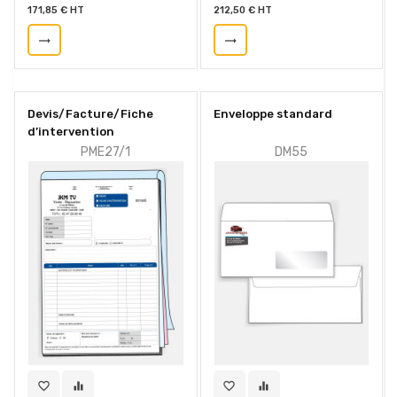
171,85 € HT
212,50 € HT
trending_flat
trending_flat
Devis/Facture/Fiche
Enveloppe standard
d’intervention
PME27/1
DM55
favorite_border
equalizer
favorite_border
equalizer