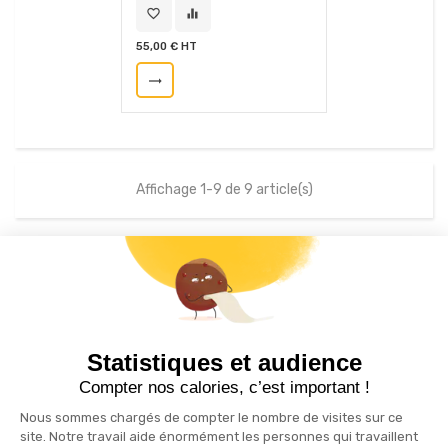
favorite_border
equalizer
55,00 € HT
trending_flat
Affichage 1-9 de 9 article(s)
S'inscrire à la newsletter
drafts
Statistiques et audience
Recevez nos actualités par e-mail en vous abonnant
Compter nos calories, c’est important !
Nous sommes chargés de compter le nombre de visites sur ce
site. Notre travail aide énormément les personnes qui travaillent