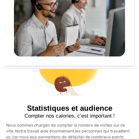
S'inscrire à la newsletter
drafts
Statistiques et audience
Recevez nos actualités par e-mail en vous abonnant
Compter nos calories, c’est important !
Nous sommes chargés de compter le nombre de visites sur ce
site. Notre travail aide énormément les personnes qui travaillent
ici, car nous leur permettons de détecter de nombreux points