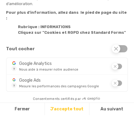
Informations

d’amélioration.
Pour plus d'information, allez dans le pied de page du site
Produits

:
Notre société

Rubrique : INFORMATIONS
Cliquez sur "Cookies et RGPD chez Standard Forms"
Services

Tout cocher
© 2026 - Standard Forms France
Google Analytics
?
Nous aide à mesurer notre audience
CHÈQUE
Essentiel pour la gestion de notre site web, il nous permet de 
Google Ads
?
Mesure les performances des campagnes Google
Ce service permet aux annonceurs d'acheter des annonces ou 
Découvrez aussi :
Consentements certifiés par
Fermer
J'accepte tout
Au suivant
Plateforme de Gestion du Consentement : Personnalisez vos Options
Axeptio consent
Notre plateforme vous permet d'adapter et de gérer vos paramètres d