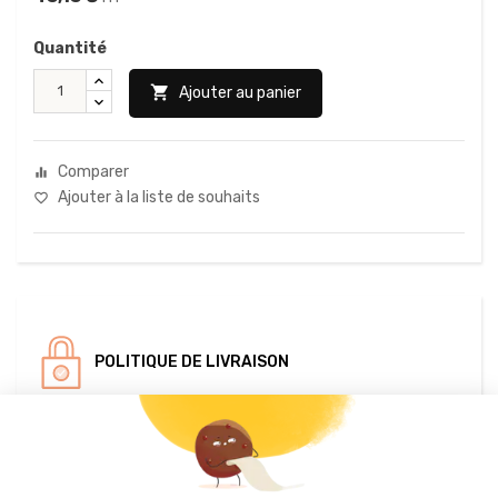
Quantité

Ajouter au panier
Comparer
equalizer
Ajouter à la liste de souhaits
favorite_border
POLITIQUE DE LIVRAISON