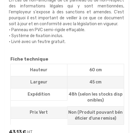
En cas de non-affichage de ce panneau ou de non-respect
des informations légales qui y sont mentionnées,
l'employeur s'expose à des sanctions et amendes. C'est
pourquoi il est important de veiller à ce que ce document
soit à jour et en conformité avec la législation en vigueur.
•
Panneau en PVC semi-rigide effaçable.
•
Système de fixation inclus.
•
Livré avec un feutre gratuit.
Fiche technique
Hauteur
60 cm
Largeur
45 cm
Expédition
48h (selon les stocks disp
onibles)
Prix Vert
Non (Produit pouvant bén
éficier d'une remise)
43,13 €
HT