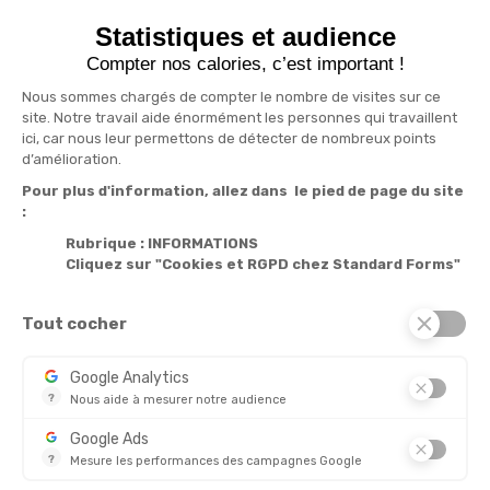
S'inscrire à la newsletter
drafts
Statistiques et audience
Recevez nos actualités par e-mail en vous abonnant
Compter nos calories, c’est important !
Nous sommes chargés de compter le nombre de visites sur ce
site. Notre travail aide énormément les personnes qui travaillent
ici, car nous leur permettons de détecter de nombreux points
Informations

d’amélioration.
Pour plus d'information, allez dans le pied de page du site
Produits

:
Notre société

Rubrique : INFORMATIONS
Cliquez sur "Cookies et RGPD chez Standard Forms"
Services

Tout cocher
© 2026 - Standard Forms France
Google Analytics
?
Nous aide à mesurer notre audience
CHÈQUE
Essentiel pour la gestion de notre site web, il nous permet de 
Google Ads
?
Mesure les performances des campagnes Google
Ce service permet aux annonceurs d'acheter des annonces ou 
Découvrez aussi :