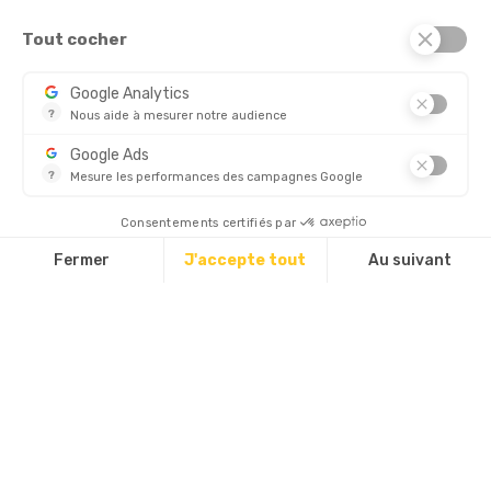
Tout cocher
© 2026 - Standard Forms France
Google Analytics
?
Nous aide à mesurer notre audience
CHÈQUE
Essentiel pour la gestion de notre site web, il nous permet de 
Google Ads
?
Mesure les performances des campagnes Google
Ce service permet aux annonceurs d'acheter des annonces ou 
Découvrez aussi :
Consentements certifiés par
Fermer
J'accepte tout
Au suivant
Plateforme de Gestion du Consentement : Personnalisez vos Options
Axeptio consent
Notre plateforme vous permet d'adapter et de gérer vos paramètres d