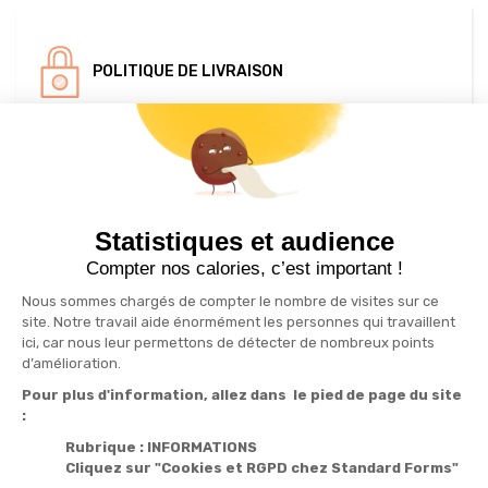
POLITIQUE DE LIVRAISON
S'inscrire à la newsletter
drafts
Statistiques et audience
Recevez nos actualités par e-mail en vous abonnant
Compter nos calories, c’est important !
Nous sommes chargés de compter le nombre de visites sur ce
site. Notre travail aide énormément les personnes qui travaillent
ici, car nous leur permettons de détecter de nombreux points
Informations

d’amélioration.
Pour plus d'information, allez dans le pied de page du site
Produits

:
Notre société

Rubrique : INFORMATIONS
Cliquez sur "Cookies et RGPD chez Standard Forms"
Services
