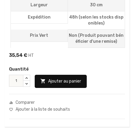
Largeur
30 cm
Expédition
48h (selon les stocks disp
onibles)
Prix Vert
Non (Produit pouvant bén
éficier d'une remise)
35,54 €
HT
Quantité

Ajouter au panier
Comparer
equalizer
Ajouter à la liste de souhaits
favorite_border