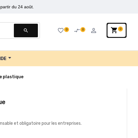
partir du 24 août.
shopping_cart
person_outline
favorite_border
compare_arrows
0
0
0
search
IDE
 plastique
ue
sable et obligatoire pour les entreprises.