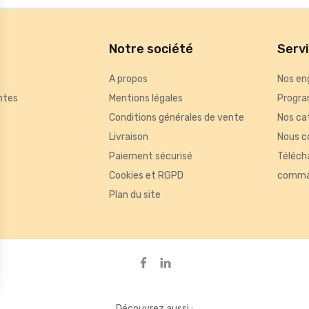
Notre société
Serv
A propos
Nos en
ntes
Mentions légales
Progra
Conditions générales de vente
Nos ca
Livraison
Nous c
Paiement sécurisé
Téléch
Cookies et RGPD
comma
Plan du site
de mesurer des indicateurs tels que le trafic, les produits les plus consul
ou des bannières, qui seront affichées sur les pages de Google.
ons
Découvrez aussi :