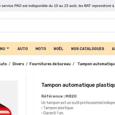
 service PAO est indisponible du 10 au 23 août, les BAT reprendront à 
ENU
AUTO
MOTO
NOËL
NOS CATALOGUES
A
Auto
Divers
Fournitures de bureau
Tampon automatique
Tampon automatique plastiq
Référence :
M820
Un tampon est un outil professionnel indispen
• Tampon plastique.
• G
aranti 1 an.