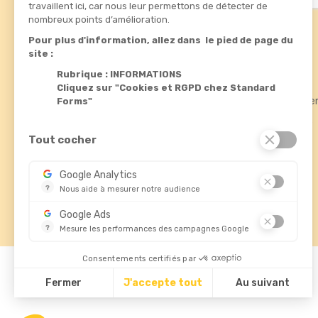
travaillent ici, car nous leur permettons de détecter de
nombreux points d’amélioration.
Pour plus d'information, allez dans le pied de page du
Informations
Produits
site :
Rubrique : INFORMATIONS
Standard Forms

Promotions
Cliquez sur "Cookies et RGPD chez Standard
Rue de fléteau
Meilleures ve
Forms"
ZI du boulay
Nouveautés
37110 Chateau-Renault
France
Tout cocher
02 47 29 80 40

contact@standardforms.fr

Google Analytics
?
Nous aide à mesurer notre audience
Essentiel pour la gestion de notre site web, il nous permet 
Google Ads
?
Mesure les performances des campagnes Google
Ce service permet aux annonceurs d'acheter des annonces 
Consentements certifiés par
© 2026 - Standard Forms France
Fermer
J'accepte tout
Au suivant
Plateforme de Gestion du Consentement : Personnalisez vos Opti
Axeptio consent