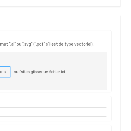
at ".ai" ou ".svg" (".pdf" s'il est de type vectoriel).
ou faites glisser un fichier ici
HIER