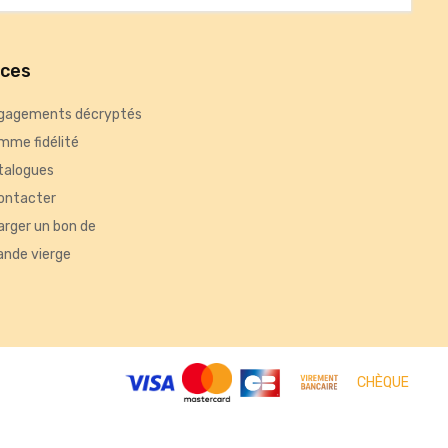
ices
gagements décryptés
mme fidélité
talogues
ontacter
arger un bon de
nde vierge
tés, ou encore la répartition géographique des visiteurs.
CHÈQUE