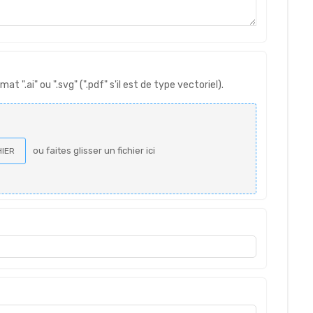
at ".ai" ou ".svg" (".pdf" s'il est de type vectoriel).
ou faites glisser un fichier ici
HIER