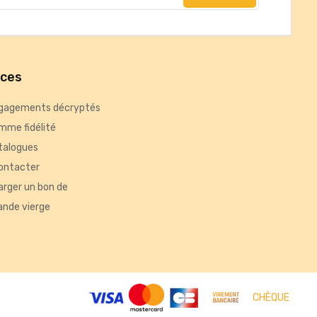
ices
gagements décryptés
mme fidélité
talogues
ontacter
arger un bon de
nde vierge
tés, ou encore la répartition géographique des visiteurs.
CHÈQUE