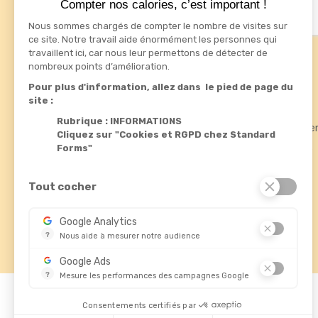
Compter nos calories, c’est important !
Nous sommes chargés de compter le nombre de visites sur
ce site. Notre travail aide énormément les personnes qui
travaillent ici, car nous leur permettons de détecter de
nombreux points d’amélioration.
Informations
Produits
Pour plus d'information, allez dans le pied de page du
site :
Standard Forms

Promotions
Rue de fléteau
Rubrique : INFORMATIONS
Meilleures ve
ZI du boulay
Cliquez sur "Cookies et RGPD chez Standard
Nouveautés
37110 Chateau-Renault
Forms"
France
02 47 29 80 40

Tout cocher
contact@standardforms.fr

Google Analytics
?
Nous aide à mesurer notre audience
Essentiel pour la gestion de notre site web, il nous permet 
Google Ads
?
Mesure les performances des campagnes Google
Ce service permet aux annonceurs d'acheter des annonces 
© 2026 - Standard Forms France
Consentements certifiés par