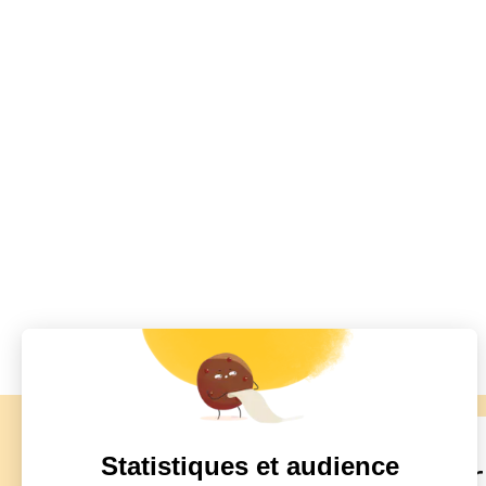
Statistiques et audience
drafts
S'inscrire à la newsletter