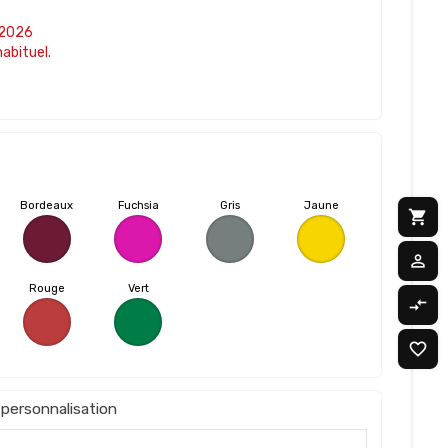
/2026
abituel.
Bordeaux
Fuchsia
Gris
Jaune
shopping_cart
M
person_outline
M
Rouge
Vert
compare_arrows
C
0
favorite_border
M
0
personnalisation