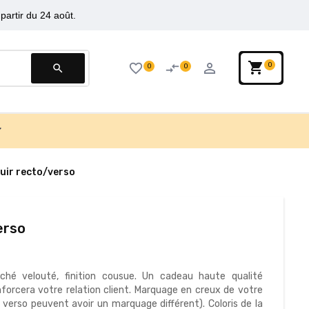
partir du 24 août.
shopping_cart
person_outline
favorite_border
compare_arrows
0
0
0
search
cuir recto/verso
erso
uché velouté, finition cousue. Un cadeau haute qualité
nforcera votre relation client. Marquage en creux de votre
e verso peuvent avoir un marquage différent). Coloris de la