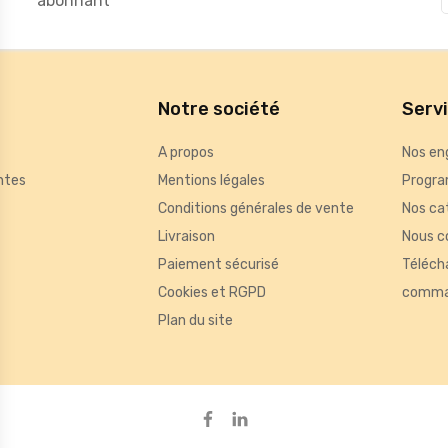
abonnant
Notre société
Serv
A propos
Nos en
ntes
Mentions légales
Progra
Conditions générales de vente
Nos ca
Livraison
Nous c
Paiement sécurisé
Téléch
Cookies et RGPD
comma
Plan du site
de mesurer des indicateurs tels que le trafic, les produits les plus consul
ou des bannières, qui seront affichées sur les pages de Google.