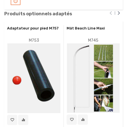


Produits optionnels adaptés
Adaptateur pour pied M757
Mât Beach Line Maxi
M753
M745
favorite_border
equalizer
favorite_border
equalizer