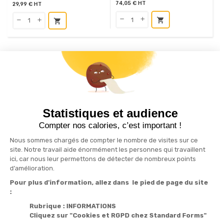
74,05 € HT
29,99 € HT
shopping_cart
shopping_cart
S'inscrire à la newsletter
drafts
Statistiques et audience
Recevez nos actualités par e-mail en vous abonnant
Compter nos calories, c’est important !
Nous sommes chargés de compter le nombre de visites sur ce
site. Notre travail aide énormément les personnes qui travaillent
ici, car nous leur permettons de détecter de nombreux points
Informations

d’amélioration.
Pour plus d'information, allez dans le pied de page du site
Produits

:
Notre société

Rubrique : INFORMATIONS
Cliquez sur "Cookies et RGPD chez Standard Forms"