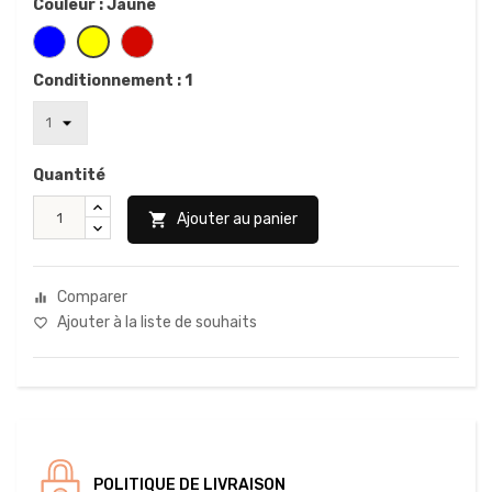
Couleur : Jaune
Conditionnement : 1
Quantité

Ajouter au panier
Comparer
equalizer
Ajouter à la liste de souhaits
favorite_border
POLITIQUE DE LIVRAISON