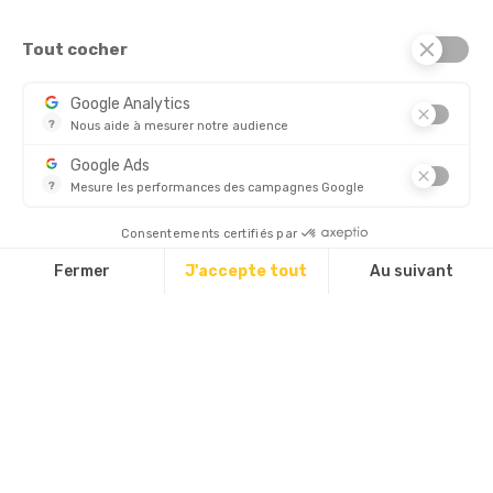
Services

Tout cocher
© 2026 - Standard Forms France
Google Analytics
?
Nous aide à mesurer notre audience
CHÈQUE
Essentiel pour la gestion de notre site web, il nous permet de 
Google Ads
?
Mesure les performances des campagnes Google
Ce service permet aux annonceurs d'acheter des annonces ou 
Découvrez aussi :
Consentements certifiés par
Fermer
J'accepte tout
Au suivant
Plateforme de Gestion du Consentement : Personnalisez vos Options
Axeptio consent
Notre plateforme vous permet d'adapter et de gérer vos paramètres d